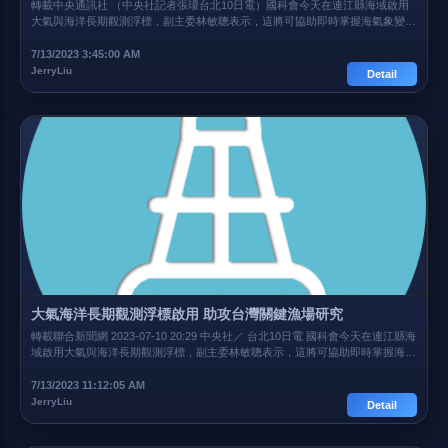
轉載中央通訊社 （中央社記者張璦台北10日電）國科會今天在連江縣海域啟用
大氣與海洋長期觀測浮標，副主委林敏聰表示，這將可協助即時掌握海氣象變
化，並成為探究海洋暖化的基礎，而浮標產出的觀測資料，對研究台灣關鍵漁場
及其受環境變動的影響，也尤其重要。 國科會為因應全球氣候變遷影響，防範
7/13/2023 3:45:00 AM
海洋環境驟變造成台灣漁業經濟及海洋生態影響，今天由國科會副主委林敏聰、
JerryLiu
Detail
國立台灣海洋大學校長許泰文、台灣海洋聯盟召集人蔣國平，及國立台灣大學海
洋研究所教授詹森，會同連江縣縣長王忠銘，於連江縣啟用大氣與海洋長期觀測
浮標。 國科會發布新聞稿指出，連江縣位處台灣海峽西北角靠近中國沿岸一個
很特別的沿岸海域，除受閩江水影響外，也是冬季大陸低溫低鹽沿岸流進入台灣
海峽的必經之地，因此可說是台灣海峽南部澎湖海域低溫寒害預警的前哨站。
國科會表示，這次於當地海域設置海洋定點浮標，除監測該海域氣象及水溫、鹽
度、波浪測量的即時數據，並可以提供長期時間序列觀測，協助台灣海洋生態及
漁業面對氣候變遷所帶來風險，即時提出對應機制。 林敏聰說，運用人工智慧
科技、物聯網與雲端科技等，發展數位化環境監測是國際趨勢，而海洋永續議題
涵蓋的面向非常廣泛，涉及多方的利害關係人，因此需要好的調查數據，提供必
要的資訊，並進行跨界解析，以便為海洋未來做出正確決定。 他指出，這次於
連江縣海域設置浮標除可監控沿岸冷水變化、即時掌握海氣象變化，更可成為探
究全球變遷、海洋暖化的基礎；而浮標產出長期觀測資料，對研究台灣關鍵漁場
及其受環境變動的影響，尤其重要。 國科會表示，這次由連江縣海域出發，預
計持續編織南竿、台灣東北、綠島、蘭嶼、西太平洋海等6個關鍵海域環境及海
大氣海洋長期觀測浮標啟用 助攻台灣關鍵漁場研究
洋氣象長期觀測浮標網，並與中央氣象局外洋浮標相輔相成，達成乾淨海洋、健
轉載聯合新聞網 2023-07-10 20:29 中央社／ 台北10日電 國科會今天在連江縣海
康海洋、韌性海洋、安全海洋、預報海洋、資源共享、資料透明等的目標。 原
域啟用大氣與海洋長期觀測浮標，副主委林敏聰表示，這將可協助即時掌握海氣
文連結
象變化，並成為探究海洋暖化的基礎，而浮標產出的觀測資料，對研究台灣關鍵
漁場及其受環境變動的影響，也尤其重要。 國科會為因應全球氣候變遷影響，
7/13/2023 11:12:05 AM
防範海洋環境驟變造成台灣漁業經濟及海洋生態影響，今天由國科會副主委林敏
JerryLiu
Detail
聰、國立台灣海洋大學校長許泰文、台灣海洋聯盟召集人蔣國平，及國立台灣大
學海洋研究所教授詹森，會同連江縣縣長王忠銘，於連江縣啟用大氣與海洋長期
觀測浮標。 國科會發布新聞稿指出，連江縣位處台灣海峽西北角靠近中國沿岸