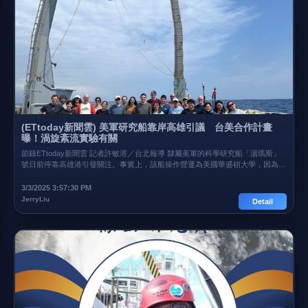
(ETtoday新聞雲) 美軍研究船靠岸高雄引議 台美合作計畫
曝！渦旋紊流實驗有關
節錄ETtoday新聞雲 記者許敏溶／台北報導 隸屬美軍的科學研究船「湯瑪斯」
號日前停靠高雄港引發關注。事實上，該船操作營運為美國華盛頓大學，因為和
台大、海大的國際合作計畫而來台。參與該計畫的學者指出，兩國在西北太平洋
公海，透過水下滑翔機編隊，進行渦旋水文、流速、生物及地球化學探測，針對
3/3/2025 3:57:30 PM
全球變遷之謎進行研究，希望了解海洋渦旋與氣候變遷關係。 美國華盛頓大學
JerryLiu
Detail
海洋研究船「湯瑪斯」號（R/V Thomas G. Thompson，總重3095噸、長84公
尺）在上月22日停靠高雄港進行物資補給，這是該船睽違6年多重新停靠高雄
港，加上離開時碰上中共無預警在屏東外海進行軍演，引發各界關注。 不過，
「湯瑪斯」號其實是來台進行台美科學研究。參與該研究計畫的台大海研所教授
詹森表示，「湯瑪斯」號擁有者為美國海軍，實際操作營運則是美國華盛頓大
學，這次任務是執行美國海軍研究處支持的「第一、二島鏈之間渦旋紊流實驗」
及海洋大學特聘教授蔣國平帶領的國科會中綱計畫-航向藍海，執行兩計畫的國
際聯合研究航次。 ................................ 原文連結