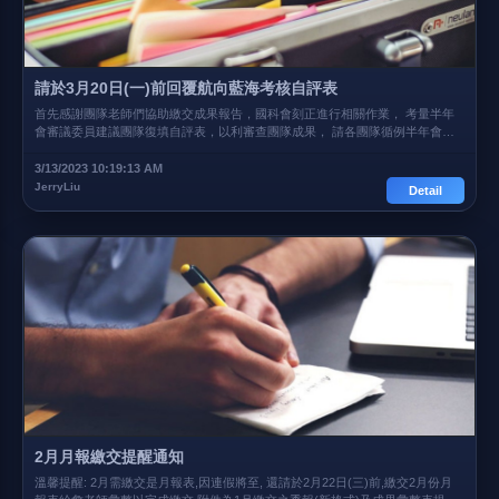
哨站，設置馬祖海洋浮標將即時回傳氣象及水溫、鹽度、波浪測量的即時數據，
以數位通訊傳輸即時監測海域環境，縣府將全力協助推動海洋研究，打造安全海
洋，守護馬祖海域環境。 原文網頁連結
請於3月20日(一)前回覆航向藍海考核自評表
首先感謝團隊老師們協助繳交成果報告，國科會刻正進行相關作業， 考量半年
會審議委員建議團隊復填自評表，以利審查團隊成果， 請各團隊循例半年會之
自評表為基礎填寫貴屬之第一年度執行成果， 本表格請於3月20日（星期一）前
回覆至推動辦公室。 以上說明 謝謝
3/13/2023 10:19:13 AM
JerryLiu
Detail
2月月報繳交提醒通知
溫馨提醒: 2月需繳交是月報表,因連假將至, 還請於2月22日(三)前,繳交2月份月