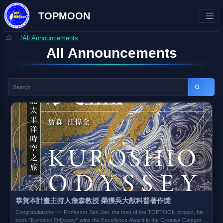
TOPMOON
/
All Announcements
All Announcements
恭賀本計畫主持人詹森教授 榮獲吳大猷科普著作獎
Congratulations~~~ Professor Sen Jan, the host of the TOPTOON project, his
book "Kuroshio Odyssey" wins the Excellence Award in the Creative Category