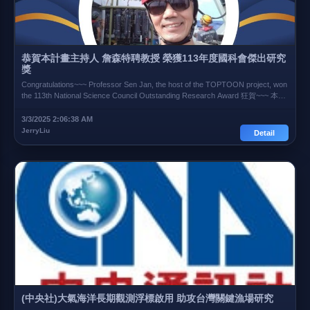
恭賀本計畫主持人 詹森特聘教授 榮獲113年度國科會傑出研究
獎
Congratulations~~~ Professor Sen Jan, the host of the TOPTOON project, won
the 113th National Science Council Outstanding Research Award 狂賀~~~ 本
TOPMOON 計畫主持人 詹森教授 榮獲113年度 國科會傑出研究獎 相關連結 台
灣大學海洋所 恭賀詹老師網頁 臺灣大學22位獲獎名單
3/3/2025 2:06:38 AM
JerryLiu
Detail
(中央社)大氣海洋長期觀測浮標啟用 助攻台灣關鍵漁場研究