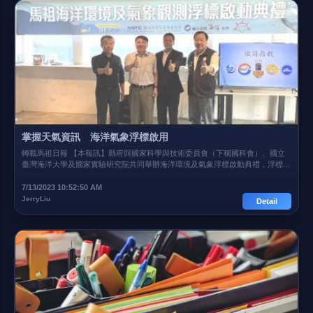
一個很特別的沿岸海域，除受閩江水影響外，也是冬季大陸低溫低鹽沿岸流進入
台灣海峽的必經之地，因此可說是台灣海峽南部澎湖海域低溫寒害預警的前哨
站。 國科會表示，這次於當地海域設置海洋定點浮標，除監測該海域氣象及水
溫、鹽度、波浪測量的即時數據，並可以提供長期時間序列觀測，協助台灣海洋
生態及漁業面對氣候變遷所帶來風險，即時提出對應機制。 林敏聰說，運用人
工智慧科技、物聯網與雲端科技等，發展數位化環境監測是國際趨勢，而海洋永
續議題涵蓋的面向非常廣泛，涉及多方的利害關係人，因此需要好的調查數據，
提供必要的資訊，並進行跨界解析，以便為海洋未來做出正確決定。 他指出，
這次於連江縣海域設置浮標除可監控沿岸冷水變化、即時掌握海氣象變化，更可
成為探究全球變遷、海洋暖化的基礎；而浮標產出長期觀測資料，對研究台灣關
鍵漁場及其受環境變動的影響，尤其重要。 國科會表示，這次由連江縣海域出
發，預計持續編織南竿、台灣東北、綠島、蘭嶼、西太平洋海等6個關鍵海域環
掌握天氣資訊 海洋氣象浮標啟用
境及海洋氣象長期觀測浮標網，並與中央氣象局外洋浮標相輔相成，達成乾淨海
轉載馬祖日報 【本報訊】縣府與國家科學與技術委員會（下稱國科會）、國立
洋、健康海洋、韌性海洋、安全海洋、預報海洋、資源共享、資料透明等的目
臺灣海洋大學及國家實驗研究院共同舉辦海洋環境及氣象浮標啟動典禮，浮標設
標。 原文內容
置在芙蓉澳外海。浮標可以提供海洋長期時間序列觀測，監控沿岸冷水變化、即
時掌握海氣象變化，是探究全球變遷、海洋暖化的基礎外，浮標產出的長期觀測
7/13/2023 10:52:50 AM
資料有助於探究藍眼淚現象與環境變化影響關鍵參考依據。 馬祖位處臺灣管轄
JerryLiu
Detail
海域之最北疆，特殊的沿岸海域為馬祖帶來天然漁場，孕育水產養殖最佳場域，
因長期受閩江水沖刷與冬季大陸低溫低鹽沿岸流影響，即時監測海域環境為重要
工作之一。 海洋浮標觀測技術在1990年代從美國引進台灣，首先是用於研究聖
嬰、反聖嬰現象。這次使用的已是第三代海洋氣象觀測浮標，學界協力廠商合作
開發，技術、硬體更加成熟，有效掌握各類海洋氣象資訊。 浮標在4月中旬完成
設置啟用，並有效記錄溫度、鹽度、海流等多種數據，啟動典禮10日下午在芙
蓉澳藍眼淚生態館舉行，縣長王忠銘偕同國科會副主任委員林敏聰、海大校長許
泰文、議長張永江、副議長林明揚及臺灣海洋聯盟蔣國平教授與詹森教授等人啟
用海洋環境及氣象觀測浮標。 王忠銘表示，馬祖為冬季大陸低溫低鹽沿岸流進
入臺灣海峽的必經之地，因此可說是臺灣海峽南部、澎湖海域低溫寒害預警的前