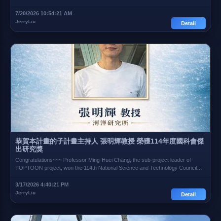
of the 13th Wu Ta-You Science Popularization Book Award. 恭賀本計畫主持人
詹森教授的著作「⿊潮震盪」， 榮獲第13屆吳大猷科學普及著作獎的創作類優
7/20/2026 10:54:21 AM
等獎 相關連結 吳大猷學術基金會
JerryLiu
Detail
恭賀本計畫的子計畫主持人 張明輝教授 榮獲114年度國科會傑
出研究獎
Congratulations~~~ Professor Ming-Huei Chang, the sub-project leader of
TOPTOON project, won the 114th National Science and Technology Council
Outstanding Research Award 狂賀~~~ 本 TOPMOON 計畫的子主持人 張明輝
教授 榮獲114年度 國科會傑出研究獎 相關連結 MingHuei Chang personal
3/17/2026 4:40:21 PM
website 張明輝個人網站 List of recipients of the 2015 NSTC Outstanding
JerryLiu
Detail
Research Award 獲獎名單