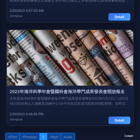
報表給詹老師彙整以完成繳交 附件為1月繳交之季報(新格式)及成果彙整表提供
參考 以上說明 謝謝 敬祝 安康
2/20/2023 4:57:53 AM
JerryLiu
Detail
2023年海洋科學年會暨國科會海洋學門成果發表會開放報名
本年度海洋科學年會暨國科會海洋學門成果發表會將於2023年5月2日(二)至5月
4日(四)於南山人壽教育訓練中心(台中市烏日區成功西路300號)舉辦。自即日起
開放報名： (1) 請於報名網站進行註冊及繳費，分為「會員」與「非會員」價
格。非會員欲入會者，可先連絡學會秘書處後再報名。 (2) 2月10日至3月10日
2/20/2023 4:58:55 PM
報名者享早鳥價優惠，一律以線上報名方式，不接受現場報名。請至報名網站上
JerryLiu
Detail
依序填寫資料及完成繳費後即完成報名程序。 (3) 請注意各項截止日程，於期限
內繳交摘要或海報全文，逾期恕不受理。繳交方式請依學會網站公告格式，以電
子郵件寄至學會信箱。 (4) 會議內容分為(a)專題演講(b)青年論壇(c)海報展示與
1 pages
«
First
‹
Previous
1
›
Next
»
Last
(d)海報競賽等項，請於註冊時勾選欲參加之議程主題。 (5) 若僅參加年會者，