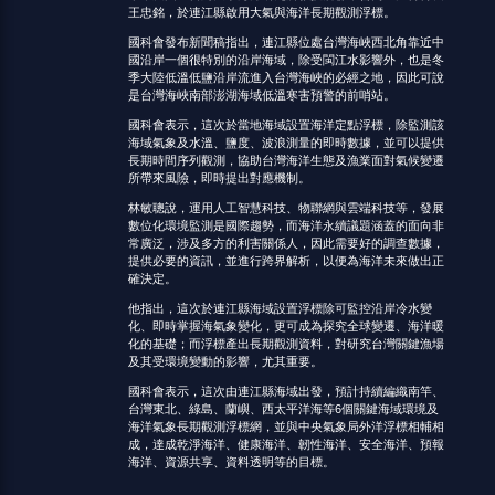
王忠銘，於連江縣啟用大氣與海洋長期觀測浮標。
國科會發布新聞稿指出，連江縣位處台灣海峽西北角靠近中
國沿岸一個很特別的沿岸海域，除受閩江水影響外，也是冬
季大陸低溫低鹽沿岸流進入台灣海峽的必經之地，因此可說
是台灣海峽南部澎湖海域低溫寒害預警的前哨站。
國科會表示，這次於當地海域設置海洋定點浮標，除監測該
海域氣象及水溫、鹽度、波浪測量的即時數據，並可以提供
長期時間序列觀測，協助台灣海洋生態及漁業面對氣候變遷
所帶來風險，即時提出對應機制。
林敏聰說，運用人工智慧科技、物聯網與雲端科技等，發展
數位化環境監測是國際趨勢，而海洋永續議題涵蓋的面向非
常廣泛，涉及多方的利害關係人，因此需要好的調查數據，
提供必要的資訊，並進行跨界解析，以便為海洋未來做出正
確決定。
他指出，這次於連江縣海域設置浮標除可監控沿岸冷水變
化、即時掌握海氣象變化，更可成為探究全球變遷、海洋暖
化的基礎；而浮標產出長期觀測資料，對研究台灣關鍵漁場
及其受環境變動的影響，尤其重要。
國科會表示，這次由連江縣海域出發，預計持續編織南竿、
台灣東北、綠島、蘭嶼、西太平洋海等6個關鍵海域環境及
海洋氣象長期觀測浮標網，並與中央氣象局外洋浮標相輔相
成，達成乾淨海洋、健康海洋、韌性海洋、安全海洋、預報
海洋、資源共享、資料透明等的目標。