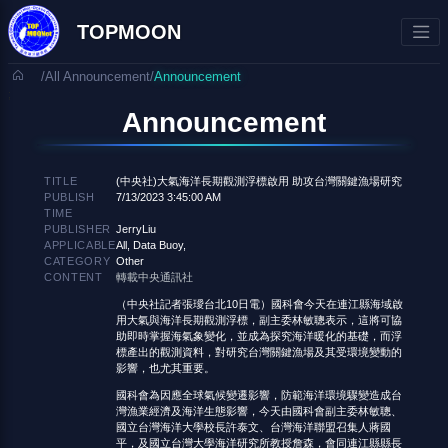
TOPMOON
/
All Announcement
/
Announcement
;
Announcement
TITLE
(中央社)大氣海洋長期觀測浮標啟用 助攻台灣關鍵漁場研究
PUBLISH
7/13/2023 3:45:00 AM
TIME
PUBLISHER
JerryLiu
APPLICABLE
All, Data Buoy,
CATEGORY
Other
CONTENT
轉載中央通訊社
（中央社記者張璦台北10日電）國科會今天在連江縣海域啟
用大氣與海洋長期觀測浮標，副主委林敏聰表示，這將可協
助即時掌握海氣象變化，並成為探究海洋暖化的基礎，而浮
標產出的觀測資料，對研究台灣關鍵漁場及其受環境變動的
影響，也尤其重要。
國科會為因應全球氣候變遷影響，防範海洋環境驟變造成台
灣漁業經濟及海洋生態影響，今天由國科會副主委林敏聰、
國立台灣海洋大學校長許泰文、台灣海洋聯盟召集人蔣國
平，及國立台灣大學海洋研究所教授詹森，會同連江縣縣長